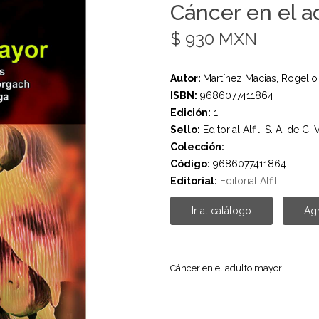
Cáncer en el a
$ 930 MXN
Autor:
Martínez Macias, Rogelio
ISBN:
9686077411864
Edición:
1
Sello:
Editorial Alfil, S. A. de C. V
Colección:
Código:
9686077411864
Editorial:
Editorial Alfil
Ir al catálogo
Agr
Cáncer en el adulto mayor