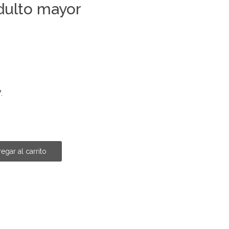
dulto mayor
.
egar al carrito