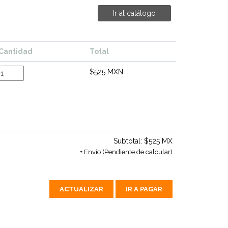
Ir al catálogo
Cantidad
Total
$525 MXN
Subtotal:
$525 MX
+ Envío (Pendiente de calcular)
ACTUALIZAR
IR A PAGAR