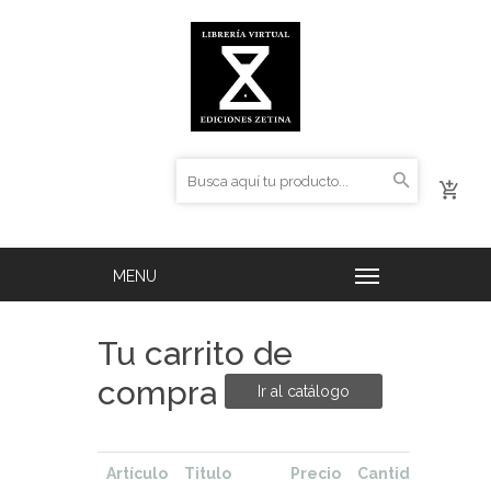
Tu carrito de
compra
Ir al catálogo
Artículo
Titulo
Precio
Cantidad
Total