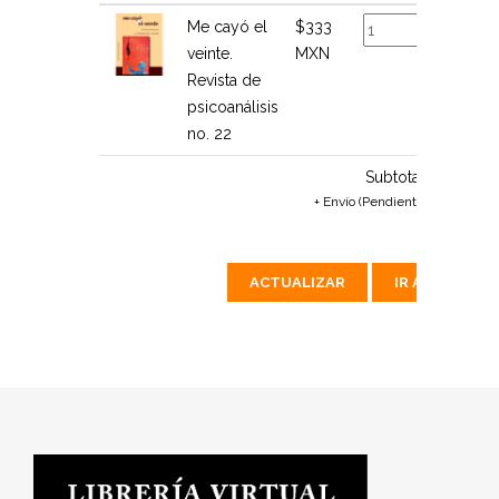
Me cayó el
$333
$333
veinte.
MXN
MXN
Revista de
psicoanálisis
no. 22
Subtotal:
$333 MX
+ Envío (Pendiente de calcular)
ACTUALIZAR
IR A PAGAR