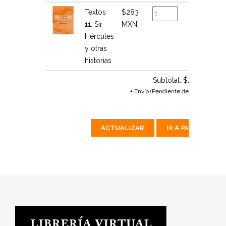
Textos
$283
$283
11. Sir
MXN
MXN
Hércules
y otras
historias
Subtotal:
$283 MX
+ Envío (Pendiente de calcular)
ACTUALIZAR
IR A PAGAR